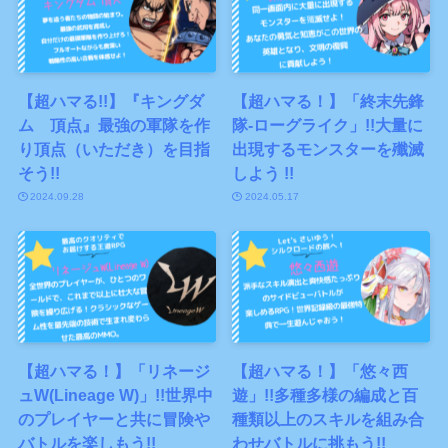
【超ハマる!!】『キングダ
【超ハマる！】「終末先鋒
ム 頂点』最強の軍隊を作
隊-ローグライク」!!大量に
り頂点（いただき）を目指
出現するモンスターを殲滅
そう!!
しよう !!
2024.09.28
2024.05.17
【超ハマる！】「リネージ
【超ハマる！】「悠々西
ュW(Lineage W)」!!世界中
遊」!!多種多様の編成と百
のプレイヤーと共に冒険や
種類以上のスキルを組み合
バトルを楽しもう!!
わせバトルに挑もう!!