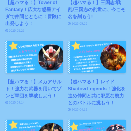
【超ハマる！】Tower of
【超ハマる！】三国志:戦
Fantasy！広大な惑星アイ
乱!三国志の乱世に、今こそ
ダで仲間とともに！冒険に
名を刻もう!
出発しよう！
2025.05.26
2025.05.26
【超ハマる！】メカアサル
【超ハマる！】レイド:
ト！強力な武器を用いてゾ
Shadow Legends！強化を
ンビ軍団を撃破しよう！
進め仲間と共に邪悪な勢力
とのバトルに挑もう！
2025.04.14
2025.04.12