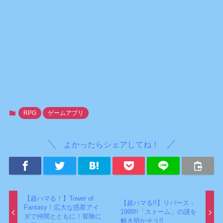
RPG
ゲームアプリ
よかったらシェアしてね！
【超ハマる！】Tower of
【超ハマる!!】リバース：
Fantasy！広大な惑星アイ
1999!!「ストーム」の謎を
ダで仲間とともに！冒険に
解き明かそう!!