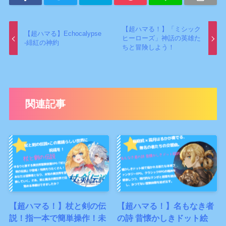
【超ハマる！】「ミシック
【超ハマる】Echocalypse
ヒーローズ」神話の英雄た
-緋紅の神約
ちと冒険しよう！
関連記事
【超ハマる！】杖と剣の伝
【超ハマる！】名もなき者
説！指一本で簡単操作！未
の詩 昔懐かしきドット絵