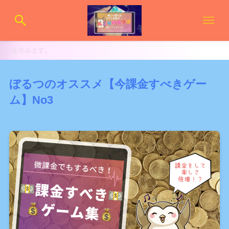
ぼるつのオススメ【今課金すべきゲー
ム】No3