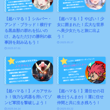
【超ハマる！】シルバー・
【超ハマる！】やばい！少
アンド・ブラッド！横行す
女に囲まれた！広大な世界
る黒血獣の群れを払いの
へ美少女たちと旅に出よ
け、あなただけの勝利の叙
う！
事詩を刻み込もう！
2025.05.17
2025.07.01
【超ハマる！】メカアサル
【超ハマる！】運任せの召
ト！強力な武器を用いてゾ
喚士(うんまか) ！運に任せ
ンビ軍団を撃破しよう！
仲間と共に生き残ろう！
2025.04.14
2025.03.22