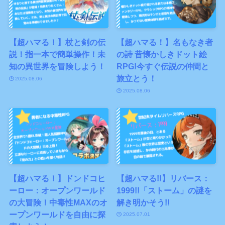
【超ハマる！】杖と剣の伝
【超ハマる！】名もなき者
説！指一本で簡単操作！未
の詩 昔懐かしきドット絵
知の異世界を冒険しよう！
RPG!今すぐ伝説の仲間と
旅立とう！
2025.08.06
2025.08.06
【超ハマる！】ドンドコヒ
【超ハマる!!】リバース：
ーロー：オープンワールド
1999!!「ストーム」の謎を
の大冒険！中毒性MAXのオ
解き明かそう!!
ープンワールドを自由に探
2025.07.01