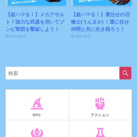
【超ハマる！】メカアサル
【超ハマる！】運任せの召
ト！強力な武器を用いてゾ
喚士(うんまか) ！運に任せ
ンビ軍団を撃破しよう！
仲間と共に生き残ろう！
2025.04.14
2025.03.22
RPG
アクション