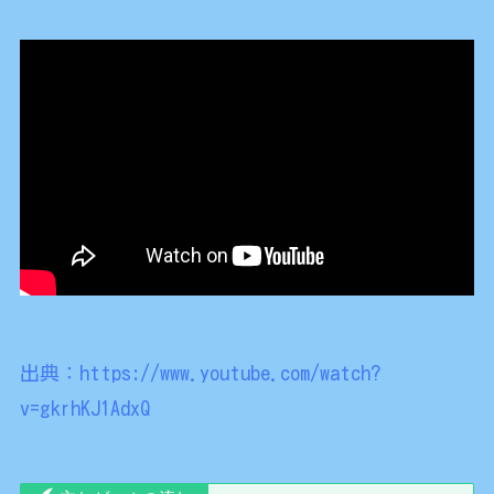
出典：https://www.youtube.com/watch?
v=gkrhKJ1AdxQ