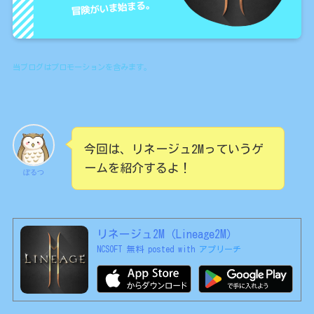
当ブログはプロモーションを含みます。
今回は、リネージュ2Mっていうゲ
ームを紹介するよ！
ぼるつ
リネージュ2M（Lineage2M）
NCSOFT
無料
posted with
アプリーチ