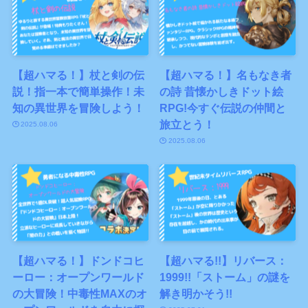
【超ハマる！】杖と剣の伝
【超ハマる！】名もなき者
説！指一本で簡単操作！未
の詩 昔懐かしきドット絵
知の異世界を冒険しよう！
RPG!今すぐ伝説の仲間と
旅立とう！
2025.08.06
2025.08.06
【超ハマる！】ドンドコヒ
【超ハマる!!】リバース：
ーロー：オープンワールド
1999!!「ストーム」の謎を
の大冒険！中毒性MAXのオ
解き明かそう!!