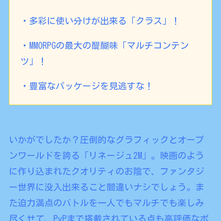
・多彩に使い分けが出来る「クラス」！
・MMORPGの最大の醍醐味「マルチコンテン
ツ」！
・豊富なパッケージを見逃すな！
いかがでしたか？圧倒的なグラフィックとオープ
ンワールドを誇る「リネージュ2M」。映画のよう
に作り込まれたクオリティのお陰で、ファンタジ
ー世界に没入出来ること間違いナシでしょう。ま
た迫力満点のバトルを一人でもマルチでも楽しみ
尽くせて、PvPまで搭載されている点も高評価なポ