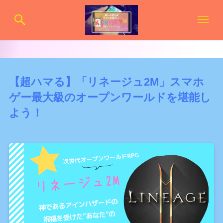
【超ハマる】「リネージュ2M」スマホ
ゲー最大級のオープンワールドを堪能し
よう！