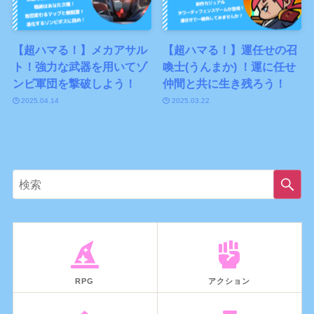
【超ハマる！】メカアサル
【超ハマる！】運任せの召
ト！強力な武器を用いてゾ
喚士(うんまか) ！運に任せ
ンビ軍団を撃破しよう！
仲間と共に生き残ろう！
2025.04.14
2025.03.22
RPG
アクション