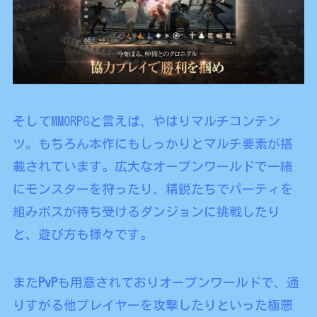
そしてMMORPGと言えば、やはりマルチコンテン
ツ。もちろん本作にもしっかりとマルチ要素が搭
載されています。広大なオープンワールドで一緒
にモンスターを狩ったり、精鋭たちでパーティを
組みボスが待ち受けるダンジョンに挑戦したり
と、遊び方も様々です。
また
PvP
も用意されておりオープンワールドで、通
りすがる他プレイヤーを攻撃したりといった極悪