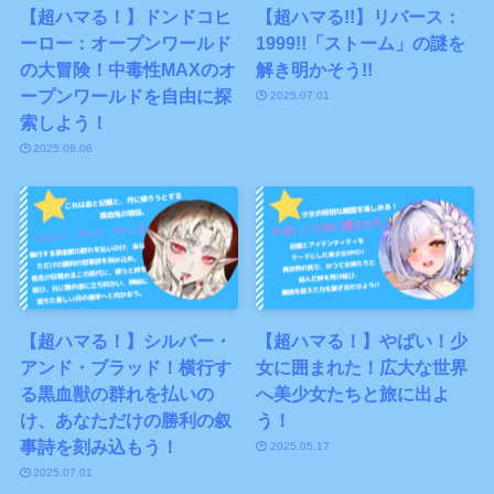
【超ハマる！】ドンドコヒ
【超ハマる!!】リバース：
ーロー：オープンワールド
1999!!「ストーム」の謎を
の大冒険！中毒性MAXのオ
解き明かそう!!
ープンワールドを自由に探
2025.07.01
索しよう！
2025.08.06
【超ハマる！】シルバー・
【超ハマる！】やばい！少
アンド・ブラッド！横行す
女に囲まれた！広大な世界
る黒血獣の群れを払いの
へ美少女たちと旅に出よ
け、あなただけの勝利の叙
う！
事詩を刻み込もう！
2025.05.17
2025.07.01