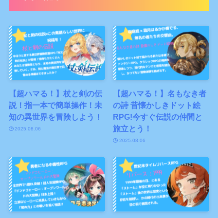
【超ハマる！】杖と剣の伝
【超ハマる！】名もなき者
説！指一本で簡単操作！未
の詩 昔懐かしきドット絵
知の異世界を冒険しよう！
RPG!今すぐ伝説の仲間と
旅立とう！
2025.08.06
2025.08.06