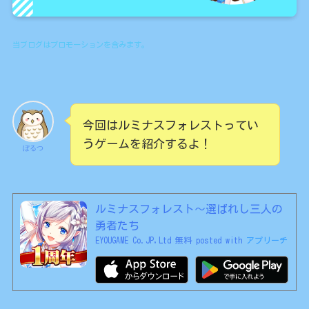
当ブログはプロモーションを含みます。
今回はルミナスフォレストってい
うゲームを紹介するよ！
ぼるつ
ルミナスフォレスト〜選ばれし三人の
勇者たち
EYOUGAME Co.JP,Ltd
無料
posted with
アプリーチ