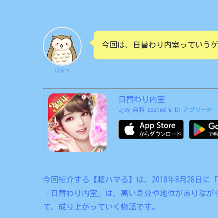
今回は、日替わり内室っていう
ぼるつ
日替わり内室
Ujoy
無料
posted with
アプリーチ
今回紹介する【超ハマる】は、2018年8月28日に「
「日替わり内室」は、高い身分や地位がありなが
て、成り上がっていく物語です。