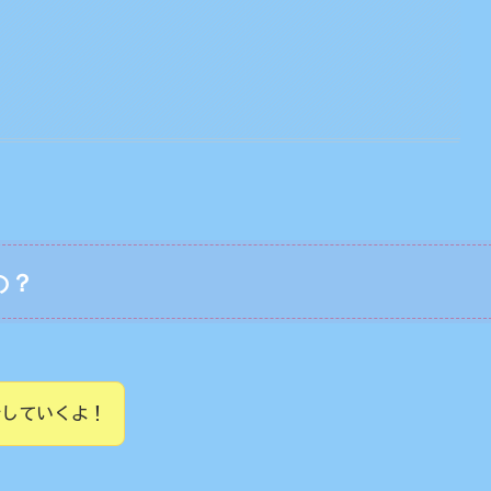
の？
介していくよ！