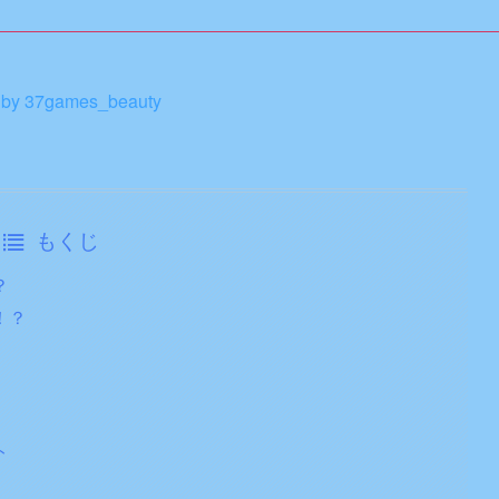
 by 37games_beauty
もくじ
？
！？
ト