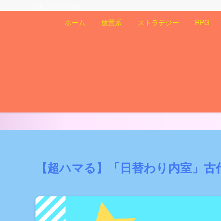
| あぷりのるつぼ
ホーム
放置系
ストラテジー
RPG
【超ハマる】「日替わり内室」古